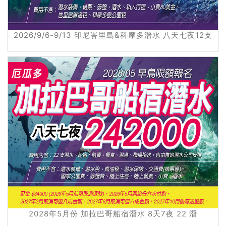
2026/9/6-9/13 印尼峇里島&科摩多潛水 八天七夜12支
2028年5月份 加拉巴哥船宿潛水 8天7夜 22 潛