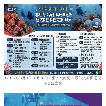
(2027年6月3日-6月16日）潛入北紅海：最佳沉船與珊瑚
礁冒險之旅