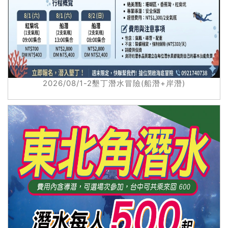
2026/08/1-2墾丁潛水冒險(船潛+岸潛)