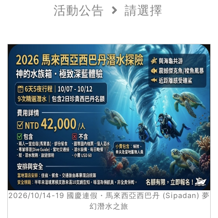
活動公告
請選擇
2026/10/14-19 國慶連假・馬來西亞西巴丹 (Sipadan) 夢
幻潛水之旅